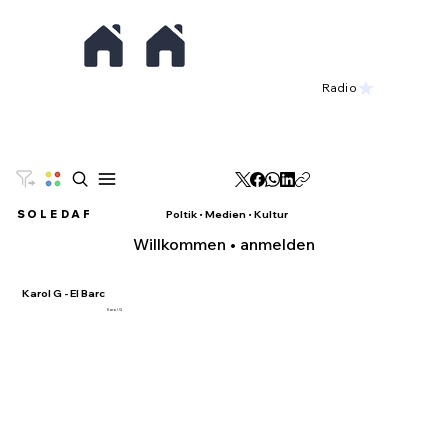
Radio
SO
L
E
DAF
Poltik • Medien • Kultur
Willkommen • anmelden
Karol G - El Barc
Karol G