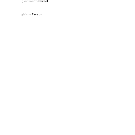
gleiches
Stichwort
gleiche
Person